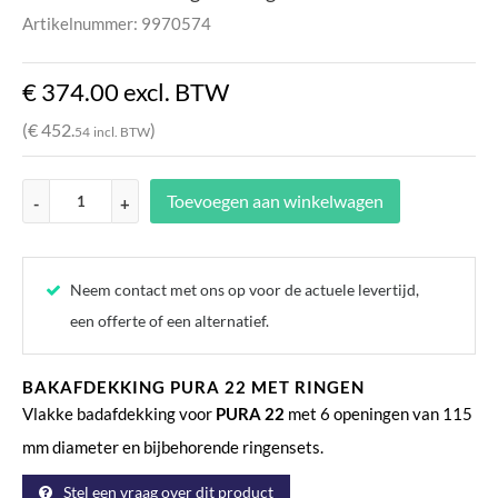
Artikelnummer: 9970574
€ 374.
00
excl. BTW
(€ 452.
)
54
incl. BTW
Toevoegen aan winkelwagen
-
+
Neem contact met ons op voor de actuele levertijd,
een offerte of een alternatief.
BAKAFDEKKING PURA 22 MET RINGEN
Vlakke badafdekking voor
PURA 22
met 6 openingen van 115
mm diameter en bijbehorende ringensets.
Stel een vraag over dit product