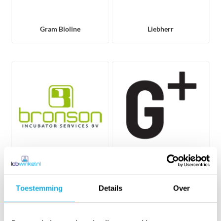
Gram Bioline
Liebherr
Bronson Incubator
Gram+ Professional ApS
Services
Toestemming
Details
Over
Accessoires
Op deze pagina ziet u de accessoires welke Labwinkel biedt voor
de diverse merken binnen haar assortiment. Klik op één van de