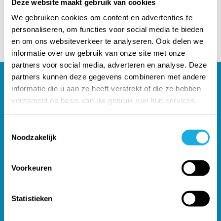
Deze website maakt gebruik van cookies
producten om meer informatie te vinden.
We gebruiken cookies om content en advertenties te
personaliseren, om functies voor social media te bieden
en om ons websiteverkeer te analyseren. Ook delen we
informatie over uw gebruik van onze site met onze
partners voor social media, adverteren en analyse. Deze
partners kunnen deze gegevens combineren met andere
informatie die u aan ze heeft verstrekt of die ze hebben
Klantenservice
verzameld op basis van uw gebruik van hun services.
Hulp nodig met uw bestelling? We kijken graag met u
mee!
Toestemmingsselectie
Noodzakelijk
Neem contact met ons op
Voorkeuren
Gratis verzending
(NL) vanaf €450,-
Service & Onderhoud
Statistieken