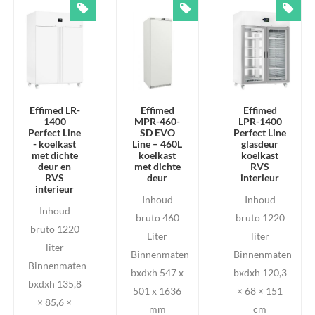
Effimed LR-
Effimed
Effimed
1400
MPR-460-
LPR-1400
Perfect Line
SD EVO
Perfect Line
- koelkast
Line – 460L
glasdeur
met dichte
koelkast
koelkast
deur en
met dichte
RVS
RVS
deur
interieur
interieur
Inhoud
Inhoud
Inhoud
bruto 460
bruto 1220
bruto 1220
Liter
liter
liter
Binnenmaten
Binnenmaten
Binnenmaten
bxdxh 547 x
bxdxh 120,3
bxdxh 135,8
501 x 1636
× 68 × 151
× 85,6 ×
mm
cm