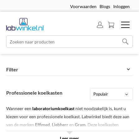
Voorwaarden
Blogs
Inloggen
Filter
Professionele koelkasten
Wanneer een
laboratoriumkoelkast
niet noodzakelijk is, kunt u
kiezen voor een professionele koelkast. Labwinkel biedt deze aan
van de merken
Effimed
,
Liebherr
en
Gram
. Deze koelkasten
kenmerken zich door een grote netto inhoud, stabiele
Lees meer