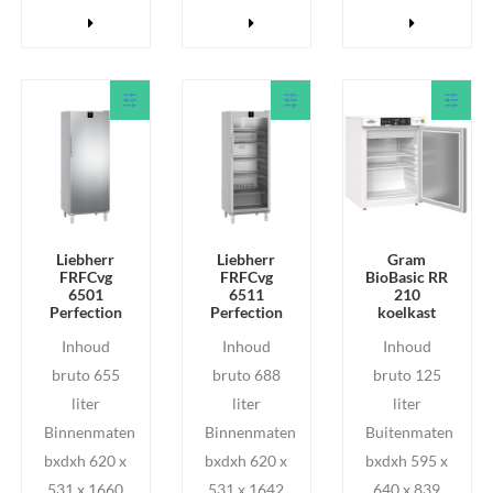
Liebherr
Liebherr
Gram
FRFCvg
FRFCvg
BioBasic RR
6501
6511
210
Perfection
Perfection
koelkast
Inhoud
Inhoud
Inhoud
bruto 655
bruto 688
bruto 125
liter
liter
liter
Binnenmaten
Binnenmaten
Buitenmaten
bxdxh 620 x
bxdxh 620 x
bxdxh 595 x
531 x 1660
531 x 1642
640 x 839