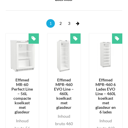
temperatuurregeling en een duurzame constructie, waardoor ze
zeer geschikt zijn voor laboratoria en productieomgevingen.
Afhankelijk van het model zijn de koelkasten uit te voeren met
next
1
2
3
diverse interieurmogelijkheden zoals lades, plateaus of
draadroosters. Ook zijn er varianten met
glasdeur
beschikbaar
voor een goed zicht op de inhoud.
Onderstaand ziet u het assortiment professionele koelkasten
binnen Labwinkel. Klik op één van de producten voor meer
specificaties, foto’s en opties.
Effimed
Effimed
Effimed
MR-60
MPR-460
MPR-460 6
Perfect Line
EVO Line –
Lades EVO
– 56L
460L
Line – 460L
compacte
koelkast
koelkast
koelkast
met
met
met
glasdeur
glasdeur en
glasdeur
6 lades
Inhoud
Inhoud
Inhoud
bruto 460