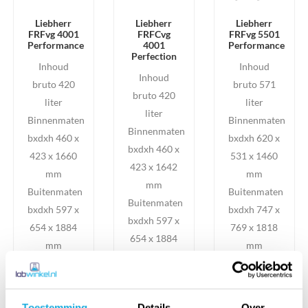
Liebherr
Liebherr
Liebherr
FRFvg 4001
FRFCvg
FRFvg 5501
Performance
4001
Performance
Perfection
Inhoud
Inhoud
Inhoud
bruto 420
bruto 571
bruto 420
liter
liter
liter
Binnenmaten
Binnenmaten
Binnenmaten
bxdxh 460 x
bxdxh 620 x
bxdxh 460 x
423 x 1660
531 x 1460
423 x 1642
mm
mm
mm
Buitenmaten
Buitenmaten
Buitenmaten
bxdxh 597 x
bxdxh 747 x
bxdxh 597 x
654 x 1884
769 x 1818
654 x 1884
mm
mm
mm
€
€
€
1495.
00
1795.
00
excl. BTW
1695.
00
excl. BTW
excl. BTW
Toestemming
Details
Over