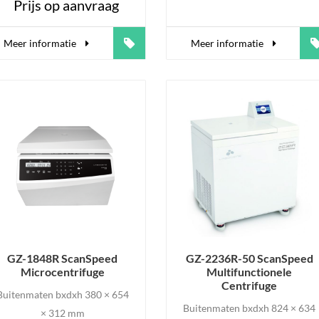
Prijs op aanvraag
Meer informatie
Meer informatie
GZ-1848R ScanSpeed
GZ-2236R-50 ScanSpeed
Microcentrifuge
Multifunctionele
Centrifuge
Buitenmaten bxdxh 380 × 654
Buitenmaten bxdxh 824 × 634
× 312 mm