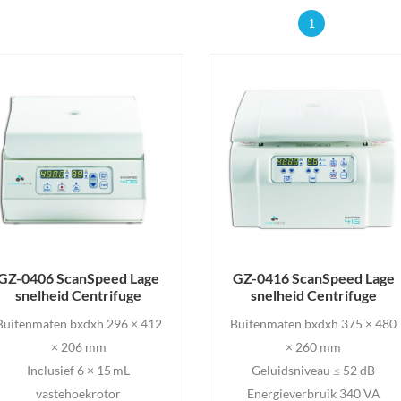
1
GZ-0406 ScanSpeed Lage
GZ-0416 ScanSpeed Lage
snelheid Centrifuge
snelheid Centrifuge
Buitenmaten bxdxh 296 × 412
Buitenmaten bxdxh 375 × 480
× 206 mm
× 260 mm
Inclusief 6 × 15 mL
Geluidsniveau ≤ 52 dB
vastehoekrotor
Energieverbruik 340 VA