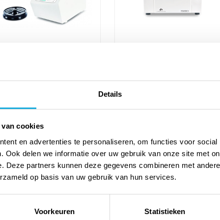
GZ-1536 ScanSpeed
GZ-1580 ScanSpeed
Microcentrifuge
Multifunctionele
Centrifuge
Buitenmaten bxdxh 240 × 378
Buitenmaten bxdxh 540 × 650
× 240 mm
Details
× 380 mm
Geluidsniveau ≤ 60 dB(A)
Geluidsniveau ≤ 60 dB(A)
(afhankelijk van rotor)
 van cookies
(afhankelijk van rotor)
Energieverbruik 450 VA
Energieverbruik 1,5 kVA
ent en advertenties te personaliseren, om functies voor social
Prijs op aanvraag
. Ook delen we informatie over uw gebruik van onze site met on
Prijs op aanvraag
e. Deze partners kunnen deze gegevens combineren met andere i
erzameld op basis van uw gebruik van hun services.
Meer informatie
Meer informatie
Voorkeuren
Statistieken