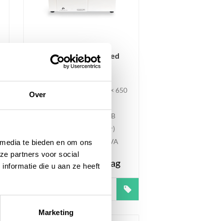
GZ-1580R ScanSpeed
Multifunctionele
Centrifuge
Buitenmaten bxdxh 770 × 650
Over
× 390 mm
Geluidsniveau ≤ 60 dB
(afhankelijk van rotor)
Energieverbruik 2,5 kVA
 media te bieden en om ons
ze partners voor social
Prijs op aanvraag
nformatie die u aan ze heeft
Meer informatie
Marketing