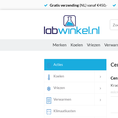
Gratis verzending
(NL) vanaf €450,-
Merken
Koelen
Vriezen
Verwar
Cen
Acties
Koelen
Cen
Krac
Vriezen
micr
voor
Verwarmen
Klimaatkasten