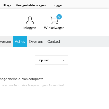
Blogs
Veelgestelde vragen
Inloggen
0
Inloggen
Winkelwagen
versen
Acties
Over ons
Contact
p hoge snelheid. Van compacte
che en moleculaire toepassingen. Essentieel