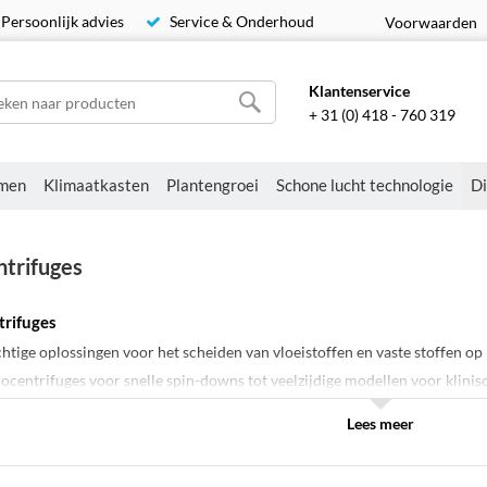
Persoonlijk advies
Service & Onderhoud
Voorwaarden
Klantenservice
+ 31 (0) 418 - 760 319
men
Klimaatkasten
Plantengroei
Schone lucht technologie
Di
trifuges
trifuges
htige oplossingen voor het scheiden van vloeistoffen en vaste stoffen o
ocentrifuges voor snelle spin-downs tot veelzijdige modellen voor klinis
 elke laboratoriumworkflow waar precisie en efficiëntie centraal staan.
Lees meer