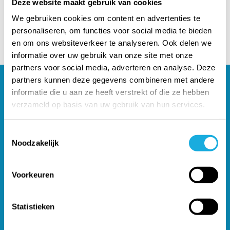
Deze website maakt gebruik van cookies
producten om meer informatie te vinden.
We gebruiken cookies om content en advertenties te
personaliseren, om functies voor social media te bieden
en om ons websiteverkeer te analyseren. Ook delen we
informatie over uw gebruik van onze site met onze
partners voor social media, adverteren en analyse. Deze
partners kunnen deze gegevens combineren met andere
informatie die u aan ze heeft verstrekt of die ze hebben
Klantenservice
verzameld op basis van uw gebruik van hun services.
Hulp nodig met uw bestelling? We kijken graag met u
mee!
Toestemmingsselectie
Noodzakelijk
Neem contact met ons op
Voorkeuren
Gratis verzending
(NL) vanaf €450,-
Service & Onderhoud
Statistieken