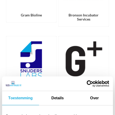
Gram Bioline
Bronson Incubator
Services
Snijders Labs
Gram+ Professional ApS
Toestemming
Details
Over
Accessoires
Op deze pagina ziet u de accessoires welke Labwinkel biedt voor
de diverse merken binnen haar assortiment. Klik op één van de