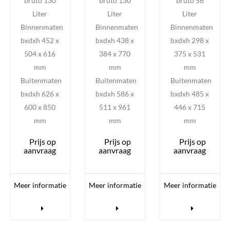
bruto 130
bruto 130
bruto 56
Liter
Liter
Liter
Binnenmaten
Binnenmaten
Binnenmaten
bxdxh 452 x
bxdxh 438 x
bxdxh 298 x
504 x 616
384 x 770
375 x 531
mm
mm
mm
Buitenmaten
Buitenmaten
Buitenmaten
bxdxh 626 x
bxdxh 586 x
bxdxh 485 x
600 x 850
511 x 961
446 x 715
mm
mm
mm
Prijs op
Prijs op
Prijs op
aanvraag
aanvraag
aanvraag
Meer informatie
Meer informatie
Meer informatie