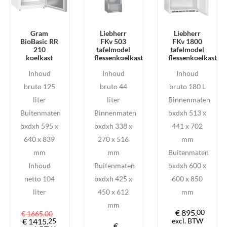
Gram
Liebherr
Liebherr
BioBasic RR
FKv 503
FKv 1800
210
tafelmodel
tafelmodel
koelkast
flessenkoelkast
flessenkoelkast
Inhoud
Inhoud
Inhoud
bruto 125
bruto 44
bruto 180 L
liter
liter
Binnenmaten
Buitenmaten
Binnenmaten
bxdxh 513 x
bxdxh 595 x
bxdxh 338 x
441 x 702
640 x 839
270 x 516
mm
mm
mm
Buitenmaten
Inhoud
Buitenmaten
bxdxh 600 x
netto 104
bxdxh 425 x
600 x 850
liter
450 x 612
mm
mm
€ 895.
00
€ 1665.
00
€ 1415.
25
excl. BTW
€