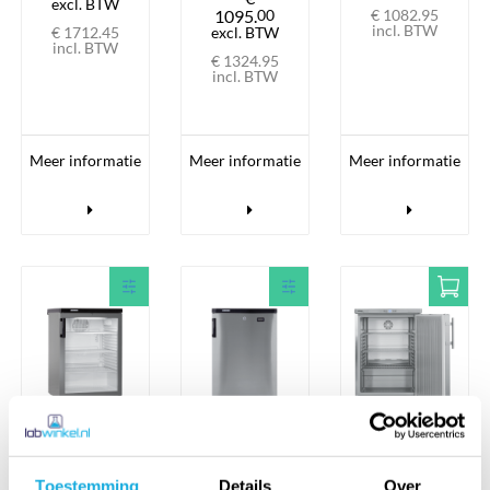
excl. BTW
1095.
00
€ 1082.
95
incl. BTW
€ 1712.
45
excl. BTW
incl. BTW
€ 1324.
95
incl. BTW
Meer informatie
Meer informatie
Meer informatie
Liebherr
Liebherr
Liebherr
FKvesf
FKvesf
FKUv 1660
1803
1805
Premium
Toestemming
Details
Over