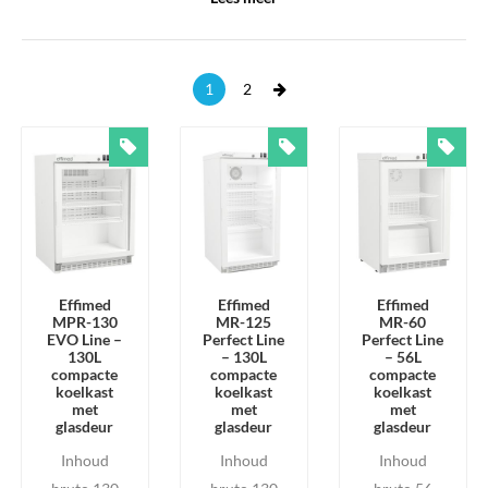
op een werkblad worden geplaatst en zijn optioneel uit te
voeren met een glasdeur voor goed zicht op de inhoud. De
next
1
2
tafelmodel koelkasten zijn beschikbaar met diverse
interieurconfiguraties, zoals draadroosters of lades,
afhankelijk van uw toepassing.
Onderstaand vindt u het assortiment tafelmodel koelkasten
binnen Labwinkel. Klik op een model voor specificaties, foto’s
en beschikbare opties.
Effimed
Effimed
Effimed
MPR-130
MR-125
MR-60
EVO Line –
Perfect Line
Perfect Line
130L
– 130L
– 56L
compacte
compacte
compacte
koelkast
koelkast
koelkast
met
met
met
glasdeur
glasdeur
glasdeur
Inhoud
Inhoud
Inhoud