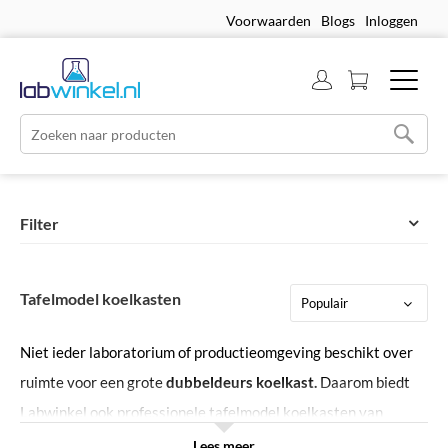
Voorwaarden
Blogs
Inloggen
Filter
Tafelmodel koelkasten
Niet ieder laboratorium of productieomgeving beschikt over
ruimte voor een grote
dubbeldeurs koelkast.
Daarom biedt
Labwinkel ook professionele tafelmodel koelkasten van
Effimed
,
Gram
en
Liebherr
. Deze units kunnen zowel onder als
Lees meer