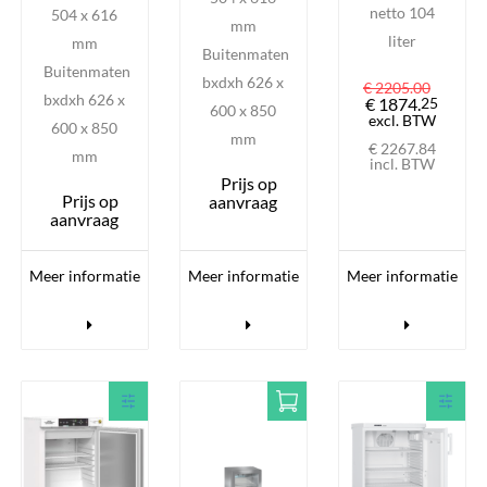
netto 104
504 x 616
mm
liter
mm
Buitenmaten
Buitenmaten
bxdxh 626 x
€ 2205.
00
bxdxh 626 x
€ 1874.
25
600 x 850
excl. BTW
600 x 850
mm
€ 2267.
84
mm
incl. BTW
Prijs op
Prijs op
aanvraag
aanvraag
Meer informatie
Meer informatie
Meer informatie