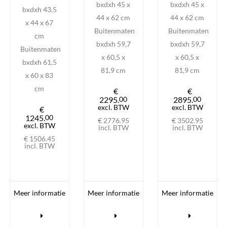
bxdxh 45 x
bxdxh 45 x
bxdxh 43,5
44 x 62 cm
44 x 62 cm
x 44 x 67
Buitenmaten
Buitenmaten
cm
bxdxh 59,7
bxdxh 59,7
Buitenmaten
x 60,5 x
x 60,5 x
bxdxh 61,5
81,9 cm
81,9 cm
x 60 x 83
cm
€
€
2295.
00
2895.
00
excl. BTW
excl. BTW
€
1245.
00
€ 2776.
95
€ 3502.
95
excl. BTW
incl. BTW
incl. BTW
€ 1506.
45
incl. BTW
Meer informatie
Meer informatie
Meer informatie