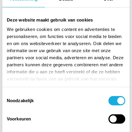
tafelmodel
tafelmodel
flessenkoelkast
flessenkoelkast
flessenkoelkast
Inhoud
Inhoud
Inhoud
bruto 134 l
Deze website maakt gebruik van cookies
bruto 171 L
bruto 180 L
Binnenmaten
We gebruiken cookies om content en advertenties te
Binnenmaten
Binnenmaten
bxdxh 44 x
personaliseren, om functies voor social media te bieden
bxdxh 513 x
bxdxh 513 x
43,5 x 67
en om ons websiteverkeer te analyseren. Ook delen we
441 x 702
441 x 702
cm
informatie over uw gebruik van onze site met onze
mm
mm
Buitenmaten
partners voor social media, adverteren en analyse. Deze
Buitenmaten
Buitenmaten
partners kunnen deze gegevens combineren met andere
bxdxh 61,5
bxdxh 600 x
bxdxh 600 x
informatie die u aan ze heeft verstrekt of die ze hebben
x 60 x 83
600 x 850
600 x 850
verzameld op basis van uw gebruik van hun services.
cm
mm
mm
€
Toestemmingsselectie
€
€ 995.
00
1145.
00
Noodzakelijk
1095.
00
excl. BTW
excl. BTW
excl. BTW
€ 1203.
95
€ 1385.
45
incl. BTW
incl. BTW
€ 1324.
95
incl. BTW
Voorkeuren