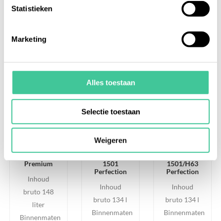
Statistieken
Meer informatie
Meer informatie
Meer informatie
Marketing
Alles toestaan
Selectie toestaan
Weigeren
Liebherr
Liebherr
Liebherr
FKUv 1663
HMTvh
HMTvh
Premium
1501
1501/H63
Perfection
Perfection
Inhoud
Inhoud
Inhoud
bruto 148
bruto 134 l
bruto 134 l
liter
Binnenmaten
Binnenmaten
Binnenmaten