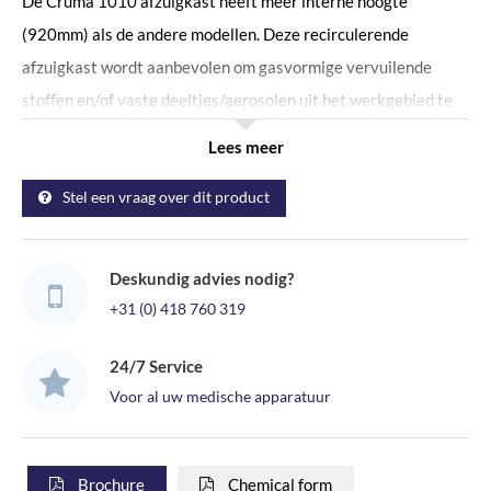
De Cruma 1010 afzuigkast heeft meer interne hoogte
(920mm) als de andere modellen. Deze recirculerende
afzuigkast wordt aanbevolen om gasvormige vervuilende
stoffen en/of vaste deeltjes/aerosolen uit het werkgebied te
verwijderen op een eenvoudige, efficiënte en
Lees meer
kostenbesparende manier. Zo worden zowel de gebruiker als
Stel een vraag over dit product
de omgeving beschermt tegen schadelijke stoffen. De CRUMA
990 recirculerende afzuigkast maakt gebruik van het Cruma-
filtersysteem welke zelf aangeeft wanneer het filter
Deskundig advies nodig?
gecontroleerd dient te worden. Om tot het juiste type filter te
+31 (0) 418 760 319
komen voor uw werkzaamheden vragen wij u het Chemical
form in te vullen. Dit formulier kunt u vinden door hieronder op
24/7 Service
de grijze specificaties button te klikken.
Voor al uw medische apparatuur
AFZUIGKAST MET HOGE WERKRUIMTE
De Cruma afzuigkasten kunnen worden uitgerust met een
Brochure
Chemical form