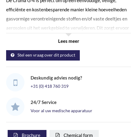
De Cruma G-4 is perfect om op een eenvoudige, veilige,
efficiënte en kostenbesparende manier kleine hoeveelheden
gasvormige verontreinigende stoffen en/of vaste deeltjes en
aerosolen uit het werkgebied te verwijderen. Dit zorgt ervoor
dat zowel de gebruiker als de omgeving beschermt wordt.
Lees meer
Cruma G-4 recirculerende afzuigkast maakt gebruik van het
Stel een vraag over dit product
gepatenteerde Cruma Filtration System zonder enige externe
kanaalaansluiting. Alle moleculaire en stofdeeltjes worden
geabsorbeerd en vastgehouden in het filtersysteem. Om tot
Deskundig advies nodig?
het juiste type filter te komen voor uw werkzaamheden
+31 (0) 418 760 319
vragen wij u het Chemical form in te vullen. Dit formulier kunt
u vinden door hieronder op de grijze specificaties button te
24/7 Service
klikken.
Voor al uw medische apparatuur
AFZUIGKAST MET ONDERSTEL
Standaard worden de Cruma werkbanken geleverd als
Brochure
Chemical form