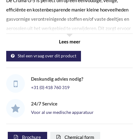
De Cruma G-5 is perfect om op een eenvoudige, veilige,
efficiënte en kostenbesparende manier kleine hoeveelheden
gasvormige verontreinigende stoffen en/of vaste deeltjes en
aerosolen uit het werkgebied te verwijderen. Dit zorgt ervoor
dat zowel de gebruiker als de omgeving beschermt wordt.
Lees meer
Cruma G-5 recirculerende afzuigkast maakt gebruik van het
Stel een vraag over dit product
gepatenteerde Cruma Filtration System zonder enige externe
kanaalaansluiting. Alle moleculaire en stofdeeltjes worden
geabsorbeerd en vastgehouden in het filtersysteem. Om tot
Deskundig advies nodig?
het juiste type filter te komen voor uw werkzaamheden
+31 (0) 418 760 319
vragen wij u het Chemical form in te vullen. Dit formulier kunt
u vinden door hieronder op de grijze specificaties button te
24/7 Service
klikken.
Voor al uw medische apparatuur
TAFELMODEL AFZUIGKAST
Standaard worden de Cruma werkbanken geleverd als
Brochure
Chemical form