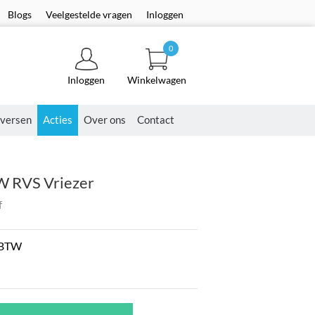
Blogs
Veelgestelde vragen
Inloggen
0
Inloggen
Winkelwagen
versen
Acties
Over ons
Contact
W RVS Vriezer
f
. BTW