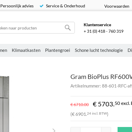
Persoonlijk advies
Service & Onderhoud
Voorwaarden
Klantenservice
+ 31 (0) 418 - 760 319
men
Klimaatkasten
Plantengroei
Schone lucht technologie
Di
Gram BioPlus RF600
Artikelnummer: 88-601-RFC-af
€ 5703.
50
excl
€ 6710.
00
(€ 6901.
24
incl. BTW
)