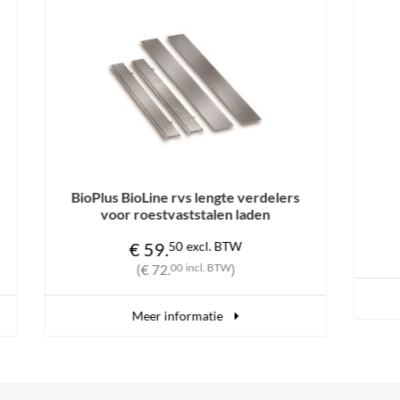
elers
BioPlus Vloeistofhouder
n
€ 29.
75
excl. BTW
(€ 36.
00
incl. BTW
)
Meer informatie