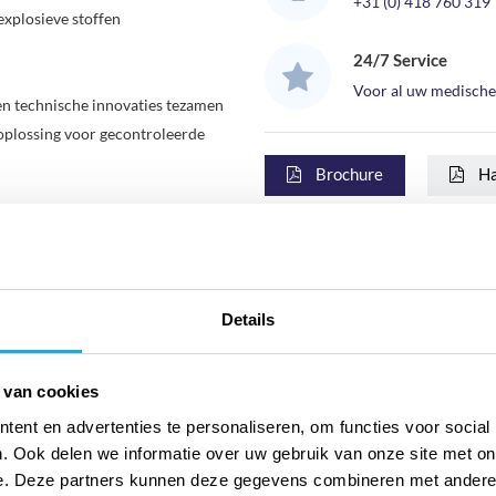
+31 (0) 418 760 319
Gram BioPlus RF 600 W vriezer 
explosieve stoffen
een netto inhoud van 432 liter.
24/7 Service
RVS LABORATORIUM VRIEZ
Voor al uw medische
Let op, deze vriezer is exclusief 
en technische innovaties tezamen
oplossing voor gecontroleerde
het plaatsen van het product in
verkrijgbaar in het RVS, deze op
Brochure
Ha
het plaatsen van het product i
 VERDAMPER
Delen:
graat van het koelsysteem van de
or belangrijke voordelen in
 voorziet in een opslagruimte
Specificaties
Details
 producten niet kunnen
Inhoud bruto
ine luchtgeleidingssysteem is men
Buitenmaten bxdxh
 van cookies
ehele kast.
Inhoud netto
ent en advertenties te personaliseren, om functies voor social
Inclusief
SCHE ONTDOOIING
. Ook delen we informatie over uw gebruik van onze site met on
Geluidsniveau
t het “Smart defrost”
e. Deze partners kunnen deze gegevens combineren met andere i