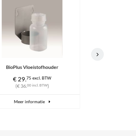
BioPlus BioLine draadrooster grijs
BioPlus B
gecoat
€ 38.
25
excl. BTW
€
(€ 46.
28
incl. BTW
)
(
Meer informatie
M