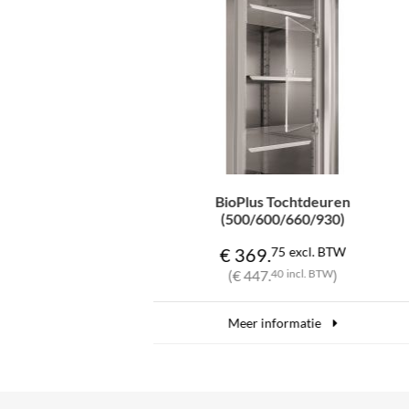
Tochtdeuren
BioPlus BioLine rvs lengte verd
0/660/930)
voor roestvaststalen lade
75
excl. BTW
€ 59.
50
excl. BTW
40
incl. BTW
)
(€ 72.
00
incl. BTW
)
formatie
Meer informatie