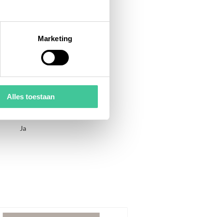
4.03 kWh per dag
RVS
RVS
Marketing
-5°C tot -25°C
Ja
Dynamisch
230 V - 50 Hz
Ja
Alles toestaan
R290
Ja
Ja