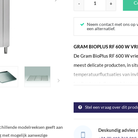
Co
-
+
Neem contact met ons op vo
een alternatief.
GRAM BIOPLUS RF 600 W VR
De Gram BioPlus RF 600 W vrie
meest delicate producten, in sit
temperatuurfluctuaties van invl
koelkasten stellen u ook in staa
verminderen, waarmee ongewens
in de buurt van delicate biomate
Stel een vraag over dit prod
ontworpen om de beste resultate
omstandigheden. Deze vriezer is
chillende modelreeksen geeft aan
temperatuurbereik van -5°C tot
Deskundig advies 
ng met mogelijk aanwezige