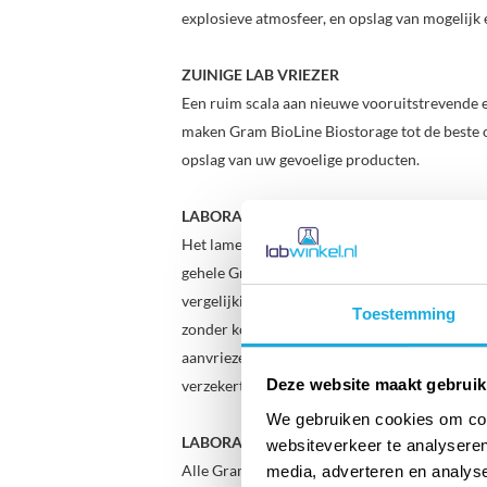
explosieve atmosfeer, en opslag van mogelijk 
ZUINIGE LAB VRIEZER
Een ruim scala aan nieuwe vooruitstrevende 
maken Gram BioLine Biostorage tot de beste 
opslag van uw gevoelige producten.
LABORATORIUM VRIEZER MET LAMELLEN
Het lamellen-verdamperblok vormt de ruggen
gehele Gram BioLine range en staat garant vo
vergelijking met overige systemen. Het design
Toestemming
zonder koude achterwand, waardoor delicate
aanvriezen. In combinatie met het Gram BioL
Deze website maakt gebruik
verzekert van een stabiele temperatuur in de g
We gebruiken cookies om cont
LABORATORIUM VRIEZER MET AUTOMATI
websiteverkeer te analyseren
Alle Gram BioLine koelingen zijn uitgerust me
media, adverteren en analys