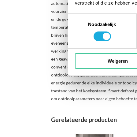
verstrekt of die ze hebben v
automatische ontdooisysteem. De vrieskasten 
voorzien van een extra geïsoleerde scheidin
Toestemmingsselectie
en de gekoelde opslagruimte. Dit voorkomt een
Noodzakelijk
temperatuur in de opslagruimte tijdens een o
blijven hierdoor tot een minimum beperkt. De
eveneens verwarmd om eventuele ijsvorming
werking van het koelsysteem te garanderen. G
een geavanceerd automatisch ontdooisysteem. 
Weigeren
conventionele ontdooisystemen waar de gebru
ontdooicyclus, garandeert dit intelligente s
energie gedurende elke individuele ontdooicy
toestand van het koelsysteem. Smart defrost 
om ontdooiparameters naar eigen behoefte te 
Gerelateerde producten