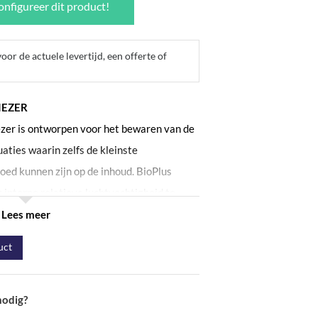
nfigureer dit product!
or de actuele levertijd, een offerte of
IEZER
zer is ontworpen voor het bewaren van de
uaties waarin zelfs de kleinste
oed kunnen zijn op de inhoud. BioPlus
t interne relatieve luchtvochtigheid te
te verontreinigingen minder kans krijgen
Lees meer
rialen. Qua prestatie zijn deze kasten
uct
n te leveren, zelfs onder uitzonderlijke
 de brede variant en heeft een
 -25°C en een wit gecoate buitenkant. De
nodig?