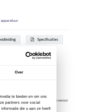
heeft een bruto inhoud van 600 liter en
ER
 apparatuur
interieur, dit kunt u kiezen bij de opties na
 uw winkelwagen. Deze vriezer is ook
tie kunt u ook, tegen meerprijs, kiezen na
ndleiding
Specificaties
n uw winkelwagen.
Over
600 liter
815 x 756 x 1875/2125 mm
432 liter
 media te bieden en om ons
Stelpoten en doorvoer externe sensor
ze partners voor social
45.8 d(B)A
nformatie die u aan ze heeft