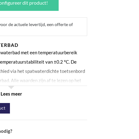
nfigureer dit product!
or de actuele levertijd, een offerte of
TERBAD
t waterbad met een temperatuurbereik
emperatuurstabiliteit van ±0.2 °C. De
chied via het spatwaterdichte toetsenbord
bad. Alle waarden zijn af te lezen op het
 worden maximaal 4 verschillende waarden
Lees meer
 voorzien van een PID
uct
oor een hoge stabiliteit. Het waterbad
ven- en ondertemperatuur in te stellen
t uw product en proces beschermt tegen te
nodig?