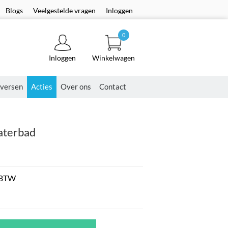
Blogs
Veelgestelde vragen
Inloggen
0
Inloggen
Winkelwagen
versen
Acties
Over ons
Contact
aterbad
. BTW