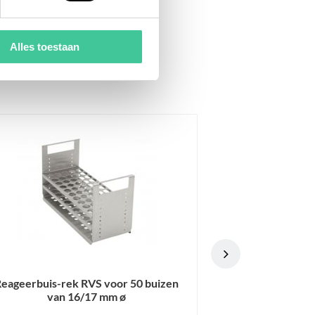
19.7 KG
RVS
2
Alles toestaan
Reageerbuis-rek RVS voor 90 buizen
Reage
van 12/13 mm ø
l