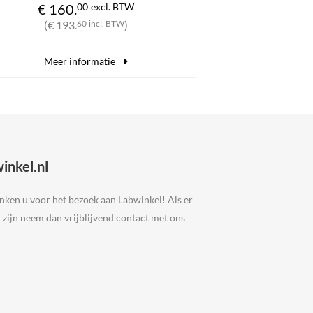
€ 163.
00
excl. BTW
(€ 197.
23
incl. BTW
)
Meer informatie
inkel.nl
nken u voor het bezoek aan Labwinkel! Als er
 zijn neem dan vrijblijvend contact met ons