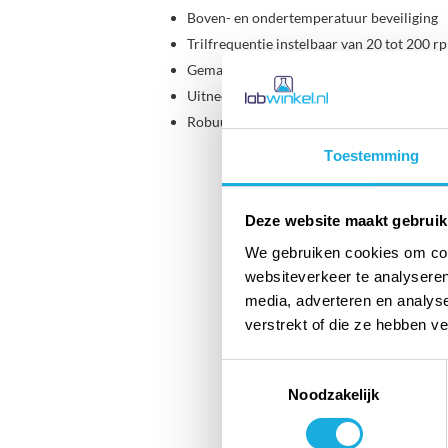
Boven- en ondertemperatuur beveiliging
Trilfrequentie instelbaar van 20 tot 200 r
Gemakkelijk te legen via aftapschroef
Uitneembare schudinzet en bodemplaat
Robuuste RVS behuizing
Toestemming
Deze website maakt gebruik
We gebruiken cookies om cont
websiteverkeer te analyseren
media, adverteren en analys
verstrekt of die ze hebben v
Toestemmingsselectie
Noodzakelijk