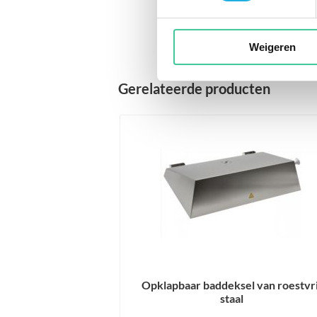
Weigeren
Gerelateerde producten
 baddeksel van roestvrij
Opklapbaar makrolon
staal
€ 293.
00
excl. 