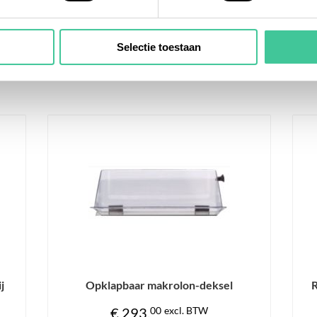
Gewicht
Materiaal binnenzijde
Verwarmingscapaciteit (kW)
Selectie toestaan
-deksel
Reageerbuis-rek RVS voor 50 buizen
van 16/17 mm ø
BTW