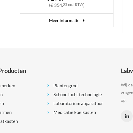
€ 160.
00
excl. BTW
W
)
(€ 193.
60
incl. BTW
)
Meer informatie
Producten
Labw
Wij da
 merken
Plantengroei
vragen
en
Schone lucht technologie
op.
en
Laboratorium apparatuur
armen
Medicatie koelkasten
aatkasten