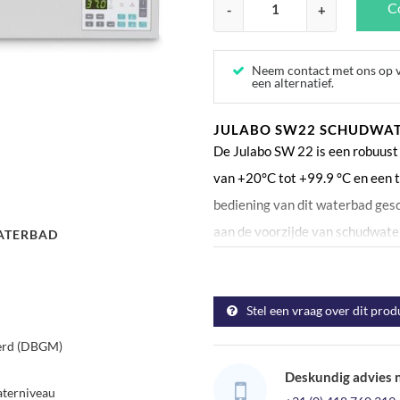
Co
-
+
Neem contact met ons op vo
een alternatief.
JULABO SW22 SCHUDWA
De Julabo SW 22 is een robuus
van +20°C tot +99.9 °C en een t
bediening van dit waterbad ges
aan de voorzijde van schudwater
ATERBAD
duidelijke LED display, hierop
aangegeven. Dit Julabo SW22 is
Stel een vraag over dit prod
temperatuurregeling wat zorgt v
biedt de mogelijkheid om een bo
eerd (DBGM)
waarop hij alarm geeft, zo blijf
Deskundig advies 
hoge of te lage waarden.
waterniveau