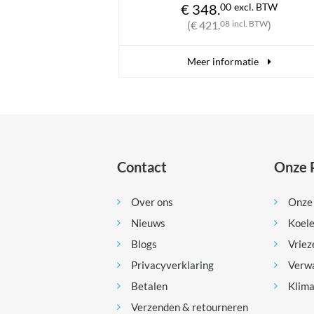
348.
00
excl. BTW
(€ 354.
53
incl. BT
€ 421.
08
incl. BTW
)
Meer informatie
eer informatie
Contact
Onze 
Over ons
Onze
Nieuws
Koel
Blogs
Vriez
Privacyverklaring
Verw
Betalen
Klim
Verzenden & retourneren