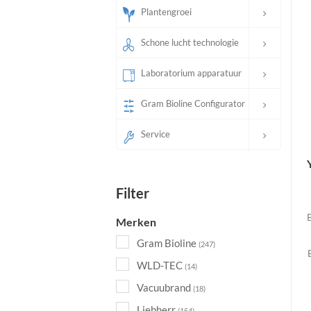
Plantengroei
Schone lucht technologie
Laboratorium apparatuur
Gram Bioline Configurator
Service
Filter
Merken
Gram Bioline
(247)
WLD-TEC
(14)
Vacuubrand
(18)
Liebherr
(154)