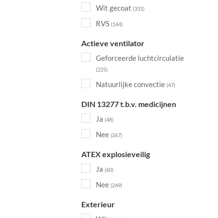
Wit gecoat
(331)
RVS
(144)
Actieve ventilator
Geforceerde luchtcirculatie
(225)
Natuurlijke convectie
(47)
DIN 13277 t.b.v. medicijnen
Ja
(48)
Nee
(267)
ATEX explosieveilig
Ja
(60)
Nee
(249)
Exterieur