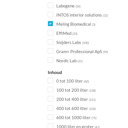
Labogene
(26)
INTOS interior solutions
(21)
Meling Biomedical
(3)
EffiMed
(23)
Snijders Labs
(100)
Gram+ Professional ApS
(99)
Nordic Lab
(21)
Inhoud
0 tot 100 liter
(60)
100 tot 200 liter
(138)
200 tot 400 liter
(121)
400 tot 600 liter
(150)
600 tot 1000 liter
(75)
1000 liter en groter
(41)