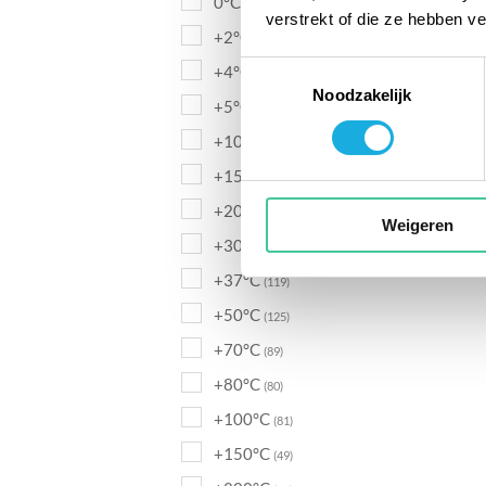
0°C
(84)
verstrekt of die ze hebben v
+2°C
(117)
Toestemmingsselectie
+4°C
(206)
Noodzakelijk
+5°C
(200)
+10°C
(162)
+15°C
(143)
+20°C
(91)
Weigeren
+30°C
(113)
+37°C
(119)
+50°C
(125)
+70°C
(89)
+80°C
(80)
+100°C
(81)
+150°C
(49)