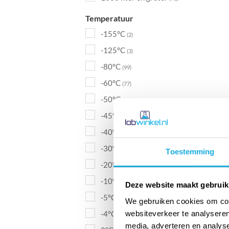
Temperatuur
-155°C
(2)
-125°C
(3)
-80°C
(99)
-60°C
(77)
-50°C
(52)
-45°C
(45)
-40°C
(55)
-30°C
(80)
Toestemming
-20°C
(146)
-10°C
(122)
Deze website maakt gebruik
-5°C
(69)
We gebruiken cookies om cont
websiteverkeer te analyseren
-4°C
(36)
media, adverteren en analys