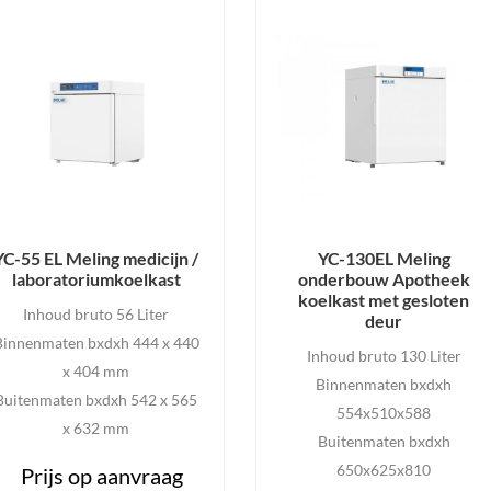
YC-55 EL Meling medicijn /
YC-130EL Meling
laboratoriumkoelkast
onderbouw Apotheek
koelkast met gesloten
Inhoud bruto 56 Liter
deur
Binnenmaten bxdxh 444 x 440
Inhoud bruto 130 Liter
x 404 mm
Binnenmaten bxdxh
Buitenmaten bxdxh 542 x 565
554x510x588
x 632 mm
Buitenmaten bxdxh
650x625x810
Prijs op aanvraag