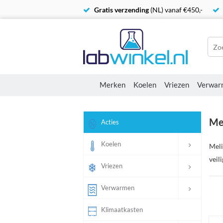
Gratis verzending
(NL) vanaf €450,-
Merken
Koelen
Vriezen
Verwar
Me
Acties
Koelen
Meli
veil
Vriezen
Verwarmen
Klimaatkasten