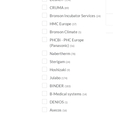
CRUMA
(89)
Bronson Incubator Services
(24)
HMC Europe
(37)
Bronson Climate
(5)
PHCBi - PHC Europe
(Panasonic)
(56)
Nabertherm
(78)
Sterigam
(24)
Hoshizaki
(9)
Julabo
(174)
BINDER
(183)
B-Medical systems
(14)
DENIOS
(1)
Asecos
(16)